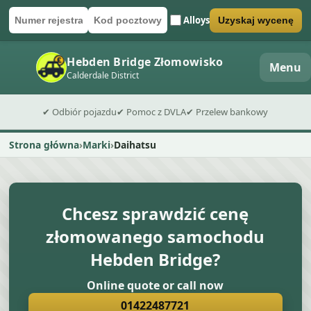
Alloys
Uzyskaj wycenę
Numer rejestracyjny
Kod pocztowy
Wyślij formularz wyceny
Hebden Bridge Złomowisko
Menu
Calderdale District
✔ Odbiór pojazdu
✔ Pomoc z DVLA
✔ Przelew bankowy
Strona główna
Marki
Daihatsu
Chcesz sprawdzić cenę
złomowanego samochodu
Hebden Bridge?
Online quote or call now
01422487721