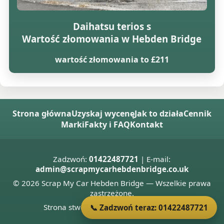
Daihatsu terios s
Wartość złomowania w Hebden Bridge
wartość złomowania to £211
Strona główna
Uzyskaj wycenę
Jak to działa
Cennik
Marki
Fakty i FAQ
Kontakt
Zadzwoń:
01422487721
| E-mail:
admin@scrapmycarhebdenbridge.co.uk
© 2026 Scrap My Car Hebden Bridge — Wszelkie prawa
zastrzeżone.
Strona stworzona przez
Donnie Welsh
📞 Zadzwoń teraz: 01422487721