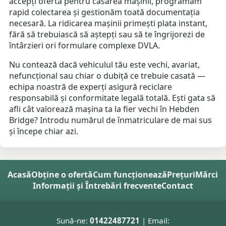
accepți oferta pentru casarea mașinii, programăm
rapid colectarea și gestionăm toată documentația
necesară. La ridicarea mașinii primești plata instant,
fără să trebuiască să aștepți sau să te îngrijorezi de
întârzieri ori formulare complexe DVLA.
Nu contează dacă vehiculul tău este vechi, avariat,
nefuncțional sau chiar o dubiță ce trebuie casată —
echipa noastră de experți asigură reciclare
responsabilă și conformitate legală totală. Ești gata să
afli cât valorează mașina ta la fier vechi în Hebden
Bridge? Introdu numărul de înmatriculare de mai sus
și începe chiar azi.
Acasă
Obține o ofertă
Cum funcționează
Prețuri
Mărci
Informații și Întrebări frecvente
Contact
Sună-ne:
01422487721
| Email: