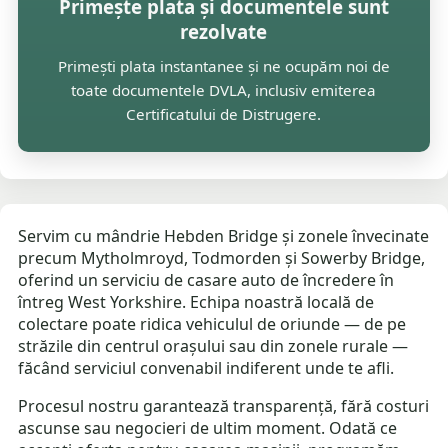
Primește plata și documentele sunt
rezolvate
Primești plata instantanee și ne ocupăm noi de
toate documentele DVLA, inclusiv emiterea
Certificatului de Distrugere.
Servim cu mândrie Hebden Bridge și zonele învecinate
precum Mytholmroyd, Todmorden și Sowerby Bridge,
oferind un serviciu de casare auto de încredere în
întreg West Yorkshire. Echipa noastră locală de
colectare poate ridica vehiculul de oriunde — de pe
străzile din centrul orașului sau din zonele rurale —
făcând serviciul convenabil indiferent unde te afli.
Procesul nostru garantează transparență, fără costuri
ascunse sau negocieri de ultim moment. Odată ce