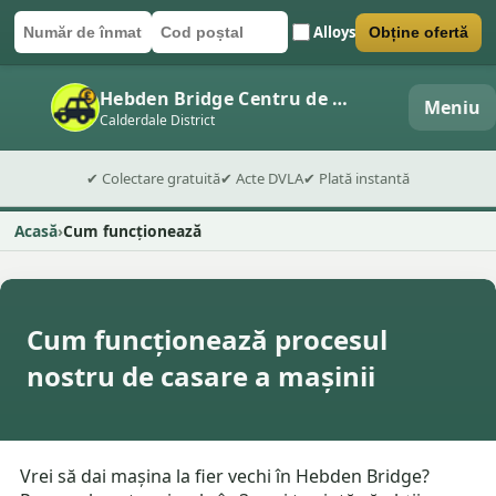
Alloys
Obține ofertă
Număr de înmatriculare
Cod poștal
Trimite formularul
Hebden Bridge Centru de dezmembrări auto
Meniu
Calderdale District
✔ Colectare gratuită
✔ Acte DVLA
✔ Plată instantă
Acasă
Cum funcționează
Cum funcționează procesul
nostru de casare a mașinii
Vrei să dai mașina la fier vechi în Hebden Bridge?