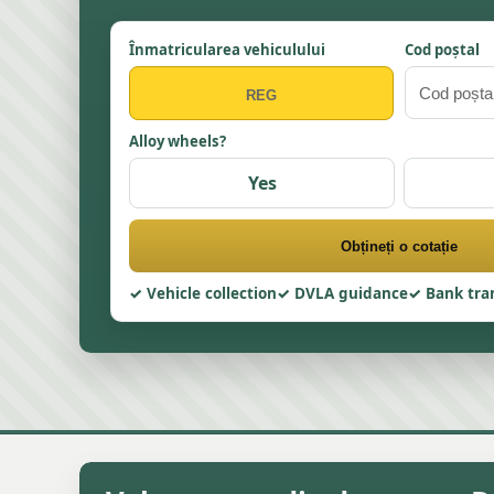
Înmatricularea vehiculului
Cod poștal
Alloy wheels?
Yes
Obțineți o cotație
Vehicle collection
DVLA guidance
Bank tra