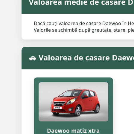
Valoarea medie de casare 
Dacă cauți valoarea de casare Daewoo în Heb
Valorile se schimbă după greutate, stare, pies
🚗 Valoarea de casare Dae
Daewoo matiz xtra