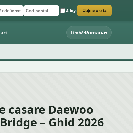
Alloys
Obține ofertă
r de înmatriculare
poștal
 formularul
act
Română
Limbă:
▾
de casare Daewoo
Bridge – Ghid 2026