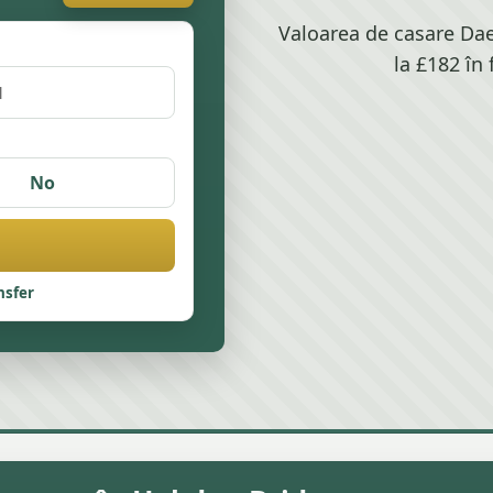
Valoarea de casare Da
la £182 în
No
nsfer