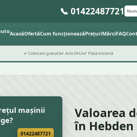
📞 01422487721
Numă
Cod 
Trimite
auto
Acasă
Ofertă
Cum funcționează
Prețuri
Mărci
FAQ
Cont
✔ Colectare gratuită
✔ Acte DVLA
✔ Plată instantă
Valoarea 
rețul mașinii
dge?
în Hebden 
01422487721